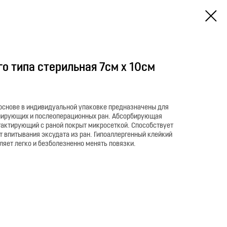
о типа стерильная 7см х 10см
 основе в индивидуальной упаковке предназначены для
лирующих и послеоперационных ран. Абсорбирующая
тактирующий с раной покрыт микросеткой. Способствует
 впитывания эксудата из ран. Гипоаллергенный клейкий
оляет легко и безболезненно менять повязки.