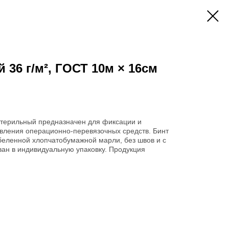
 36 г/м², ГОСТ 10м × 16см
терильный предназначен для фиксации и
овления операционно-перевязочных средств. Бинт
беленной хлопчатобумажной марли, без швов и с
ван в индивидуальную упаковку. Продукция